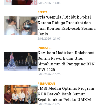
6/08/2026 - 14:06
BERITA
Pria ‘Gemulai’ Diciduk Polisi
Karena Diduga Produksi dan
Jual Konten Esek-esek Sesama
Jenis
5/08/2026 - 21:07
INDUSTRI
Navikara Hadirkan Kolaborasi
Denim Rework dan Ulos
Simalungun di Panggung BTN
IFW 2026
5/08/2026 - 16:26
PERBANKAN
JMSI Medan Optimis Program
KUR Berkah Bank Sumut
Sejahterakan Pelaku UMKM
5/08/2026 - 14:27