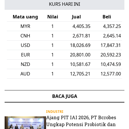
KURS HARI INI
Mata uang
Nilai
Jual
Beli
GBP
1
24,281.95
24,033.19
KRW
1
12.65
12.51
SGD
1
14,066.87
13,919.29
SAR
1
4,800.33
4,752.31
MYR
1
4,405.35
4,357.25
CNH
1
2,671.81
2,645.14
BACA JUGA
INDUSTRI
Ajang PIT IAI 2026, PT Bcrobes
Ungkap Potensi Probiotik dan