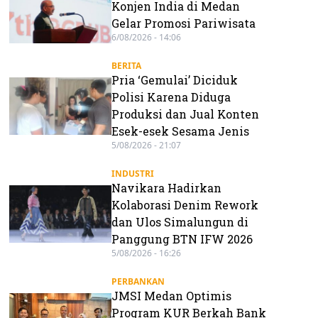
Konjen India di Medan
Gelar Promosi Pariwisata
6/08/2026 - 14:06
BERITA
Pria ‘Gemulai’ Diciduk
Polisi Karena Diduga
Produksi dan Jual Konten
Esek-esek Sesama Jenis
5/08/2026 - 21:07
INDUSTRI
Navikara Hadirkan
Kolaborasi Denim Rework
dan Ulos Simalungun di
Panggung BTN IFW 2026
5/08/2026 - 16:26
PERBANKAN
JMSI Medan Optimis
Program KUR Berkah Bank