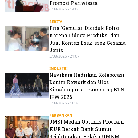
Promosi Pariwisata
6/08/2026 - 14:06
BERITA
Pria ‘Gemulai’ Diciduk Polisi
Karena Diduga Produksi dan
Jual Konten Esek-esek Sesama
Jenis
5/08/2026 - 21:07
INDUSTRI
Navikara Hadirkan Kolaborasi
Denim Rework dan Ulos
Simalungun di Panggung BTN
IFW 2026
5/08/2026 - 16:26
PERBANKAN
JMSI Medan Optimis Program
KUR Berkah Bank Sumut
Sejahterakan Pelaku UMKM