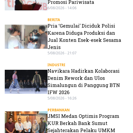
Promosi Pariwisata
6/08/2026 - 14:06
BERITA
Pria ‘Gemulai’ Diciduk Polisi
Karena Diduga Produksi dan
Jual Konten Esek-esek Sesama
Jenis
5/08/2026 - 21:07
INDUSTRI
Navikara Hadirkan Kolaborasi
Denim Rework dan Ulos
Simalungun di Panggung BTN
IFW 2026
5/08/2026 - 16:26
PERBANKAN
JMSI Medan Optimis Program
KUR Berkah Bank Sumut
Sejahterakan Pelaku UMKM