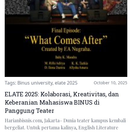
Tags:
Binus university
,
elate 2025
October 10, 2025
ELATE 2025: Kolaborasi, Kreativitas, dan
Keberanian Mahasiswa BINUS di
Panggung Teater
Harianbisnis.com, Jakarta– Dunia teater kampus kembali
bergeliat. Untuk pertama kalinya, English Literature