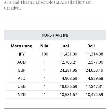
Arts and Theatre Ensemble (ELATE) dari jurusan
Creative…
KURS HARI INI
Mata uang
Nilai
Jual
Beli
LAK
1
0.80
0.79
JPY
100
11,431.00
11,314.38
USD
1
18,026.69
17,847.31
NZD
1
10,581.67
10,474.59
HKD
1
2,298.27
2,275.37
KRW
1
12.65
12.51