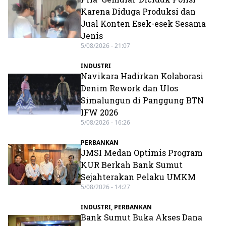
Karena Diduga Produksi dan
Jual Konten Esek-esek Sesama
Jenis
5/08/2026 - 21:07
INDUSTRI
Navikara Hadirkan Kolaborasi
Denim Rework dan Ulos
Simalungun di Panggung BTN
IFW 2026
5/08/2026 - 16:26
PERBANKAN
JMSI Medan Optimis Program
KUR Berkah Bank Sumut
Sejahterakan Pelaku UMKM
5/08/2026 - 14:27
INDUSTRI
,
PERBANKAN
Bank Sumut Buka Akses Dana