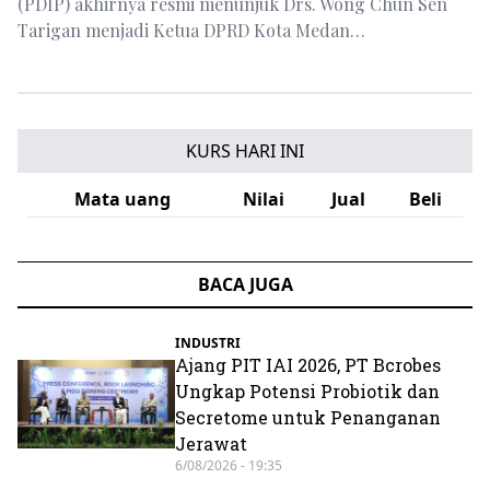
(PDIP) akhirnya resmi menunjuk Drs. Wong Chun Sen
Tarigan menjadi Ketua DPRD Kota Medan…
KURS HARI INI
Mata uang
Nilai
Jual
Beli
BACA JUGA
INDUSTRI
Ajang PIT IAI 2026, PT Bcrobes
Ungkap Potensi Probiotik dan
Secretome untuk Penanganan
Jerawat
6/08/2026 - 19:35