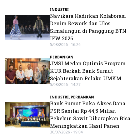
INDUSTRI
Navikara Hadirkan Kolaborasi
Denim Rework dan Ulos
Simalungun di Panggung BTN
IFW 2026
5/08/2026 - 16:26
PERBANKAN
JMSI Medan Optimis Program
KUR Berkah Bank Sumut
Sejahterakan Pelaku UMKM
5/08/2026 - 14:27
INDUSTRI
,
PERBANKAN
Bank Sumut Buka Akses Dana
PSR Senilai Rp 44,5 Miliar,
Pekebun Sawit Diharapkan Bisa
Meningkatkan Hasil Panen
30/07/2026 - 19:04