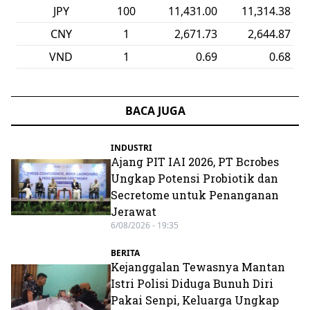
JPY
100
11,431.00
11,314.38
CNY
1
2,671.73
2,644.87
VND
1
0.69
0.68
BACA JUGA
INDUSTRI
Ajang PIT IAI 2026, PT Bcrobes
Ungkap Potensi Probiotik dan
Secretome untuk Penanganan
Jerawat
6/08/2026 - 19:35
BERITA
Kejanggalan Tewasnya Mantan
Istri Polisi Diduga Bunuh Diri
Pakai Senpi, Keluarga Ungkap