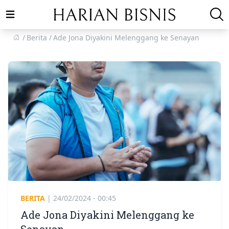
Open main menu
Berita
Ade Jona Diyakini Melenggang ke Senayan
BERITA
|
24/02/2024 - 00:45
Ade Jona Diyakini Melenggang ke