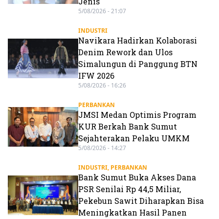
Jenis
5/08/2026 - 21:07
INDUSTRI
Navikara Hadirkan Kolaborasi
Denim Rework dan Ulos
Simalungun di Panggung BTN
IFW 2026
5/08/2026 - 16:26
PERBANKAN
JMSI Medan Optimis Program
KUR Berkah Bank Sumut
Sejahterakan Pelaku UMKM
5/08/2026 - 14:27
INDUSTRI
,
PERBANKAN
Bank Sumut Buka Akses Dana
PSR Senilai Rp 44,5 Miliar,
Pekebun Sawit Diharapkan Bisa
Meningkatkan Hasil Panen