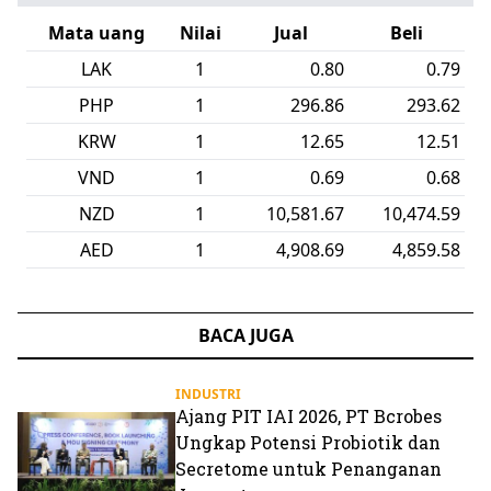
Mata uang
Nilai
Jual
Beli
LAK
1
0.80
0.79
PHP
1
296.86
293.62
KRW
1
12.65
12.51
VND
1
0.69
0.68
NZD
1
10,581.67
10,474.59
AED
1
4,908.69
4,859.58
BACA JUGA
INDUSTRI
Ajang PIT IAI 2026, PT Bcrobes
Ungkap Potensi Probiotik dan
Secretome untuk Penanganan