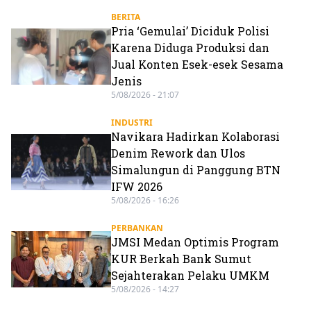
BERITA
Pria ‘Gemulai’ Diciduk Polisi
Karena Diduga Produksi dan
Jual Konten Esek-esek Sesama
Jenis
5/08/2026 - 21:07
INDUSTRI
Navikara Hadirkan Kolaborasi
Denim Rework dan Ulos
Simalungun di Panggung BTN
IFW 2026
5/08/2026 - 16:26
PERBANKAN
JMSI Medan Optimis Program
KUR Berkah Bank Sumut
Sejahterakan Pelaku UMKM
5/08/2026 - 14:27