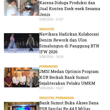
Karena Diduga Produksi dan
Jual Konten Esek-esek Sesama
Jenis
5/08/2026 - 21:07
INDUSTRI
Navikara Hadirkan Kolaborasi
Denim Rework dan Ulos
Simalungun di Panggung BTN
IFW 2026
5/08/2026 - 16:26
PERBANKAN
JMSI Medan Optimis Program
KUR Berkah Bank Sumut
Sejahterakan Pelaku UMKM
5/08/2026 - 14:27
INDUSTRI
,
PERBANKAN
Bank Sumut Buka Akses Dana
PSR Senilai Rp 44,5 Miliar,