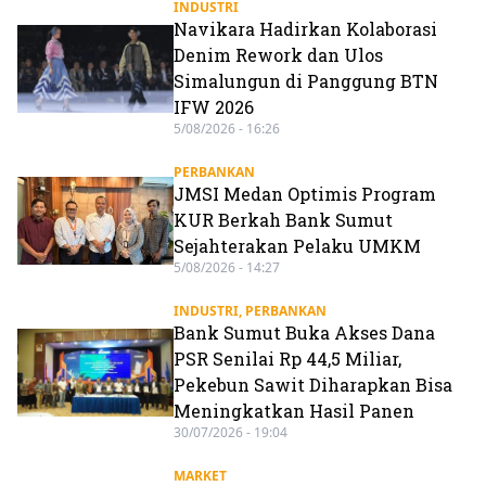
INDUSTRI
Navikara Hadirkan Kolaborasi
Denim Rework dan Ulos
Simalungun di Panggung BTN
IFW 2026
5/08/2026 - 16:26
PERBANKAN
JMSI Medan Optimis Program
KUR Berkah Bank Sumut
Sejahterakan Pelaku UMKM
5/08/2026 - 14:27
INDUSTRI
,
PERBANKAN
Bank Sumut Buka Akses Dana
PSR Senilai Rp 44,5 Miliar,
Pekebun Sawit Diharapkan Bisa
Meningkatkan Hasil Panen
30/07/2026 - 19:04
MARKET