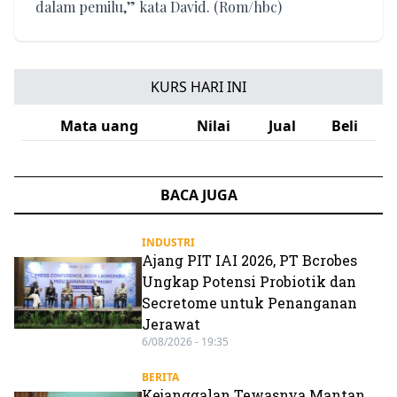
dalam pemilu,” kata David. (Rom/hbc)
KURS HARI INI
Mata uang
Nilai
Jual
Beli
BACA JUGA
INDUSTRI
Ajang PIT IAI 2026, PT Bcrobes
Ungkap Potensi Probiotik dan
Secretome untuk Penanganan
Jerawat
6/08/2026 - 19:35
BERITA
Kejanggalan Tewasnya Mantan