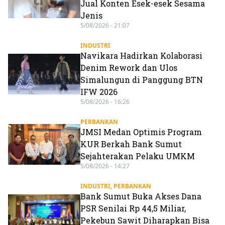
Jual Konten Esek-esek Sesama
Jenis
5/08/2026 - 21:07
INDUSTRI
Navikara Hadirkan Kolaborasi
Denim Rework dan Ulos
Simalungun di Panggung BTN
IFW 2026
5/08/2026 - 16:26
PERBANKAN
JMSI Medan Optimis Program
KUR Berkah Bank Sumut
Sejahterakan Pelaku UMKM
5/08/2026 - 14:27
INDUSTRI
,
PERBANKAN
Bank Sumut Buka Akses Dana
PSR Senilai Rp 44,5 Miliar,
Pekebun Sawit Diharapkan Bisa