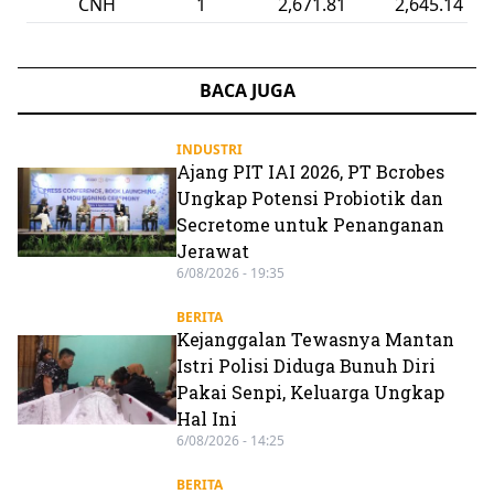
AUD
1
12,705.21
12,577.00
BACA JUGA
INDUSTRI
Ajang PIT IAI 2026, PT Bcrobes
Ungkap Potensi Probiotik dan
Secretome untuk Penanganan
Jerawat
6/08/2026 - 19:35
BERITA
Kejanggalan Tewasnya Mantan
Istri Polisi Diduga Bunuh Diri
Pakai Senpi, Keluarga Ungkap
Hal Ini
6/08/2026 - 14:25
BERITA