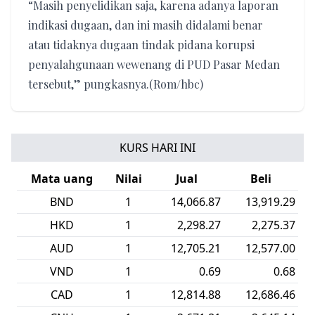
“Masih penyelidikan saja, karena adanya laporan
indikasi dugaan, dan ini masih didalami benar
atau tidaknya dugaan tindak pidana korupsi
penyalahgunaan wewenang di PUD Pasar Medan
tersebut,” pungkasnya.(Rom/hbc)
KURS HARI INI
Mata uang
Nilai
Jual
Beli
DKK
1
2,782.88
2,754.47
NOK
1
1,894.08
1,874.70
KWD
1
58,709.30
58,106.17
MYR
1
4,405.35
4,357.25
THB
1
543.30
537.08