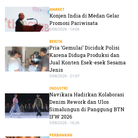
MARKET
Konjen India di Medan Gelar
Promosi Pariwisata
6/08/2026 - 14:06
BERITA
Pria ‘Gemulai’ Diciduk Polisi
Karena Diduga Produksi dan
Jual Konten Esek-esek Sesama
Jenis
5/08/2026 - 21:07
INDUSTRI
Navikara Hadirkan Kolaborasi
Denim Rework dan Ulos
Simalungun di Panggung BTN
IFW 2026
5/08/2026 - 16:26
PERBANKAN