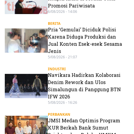
Promosi Pariwisata
6/08/2026 - 14:06
BERITA
Pria ‘Gemulai’ Diciduk Polisi
Karena Diduga Produksi dan
Jual Konten Esek-esek Sesama
Jenis
5/08/2026 - 21:07
INDUSTRI
Navikara Hadirkan Kolaborasi
Denim Rework dan Ulos
Simalungun di Panggung BTN
IFW 2026
5/08/2026 - 16:26
PERBANKAN
JMSI Medan Optimis Program
KUR Berkah Bank Sumut