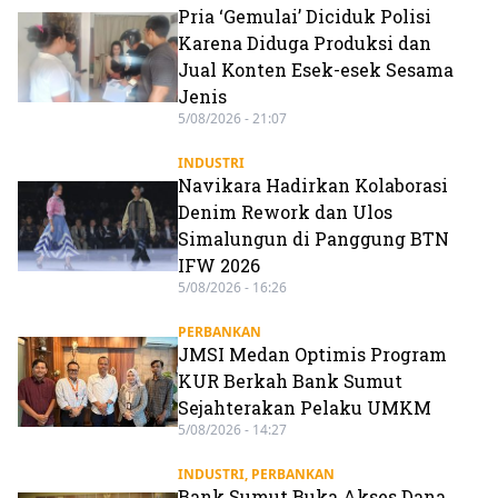
Pria ‘Gemulai’ Diciduk Polisi
Karena Diduga Produksi dan
Jual Konten Esek-esek Sesama
Jenis
5/08/2026 - 21:07
INDUSTRI
Navikara Hadirkan Kolaborasi
Denim Rework dan Ulos
Simalungun di Panggung BTN
IFW 2026
5/08/2026 - 16:26
PERBANKAN
JMSI Medan Optimis Program
KUR Berkah Bank Sumut
Sejahterakan Pelaku UMKM
5/08/2026 - 14:27
INDUSTRI
,
PERBANKAN
Bank Sumut Buka Akses Dana