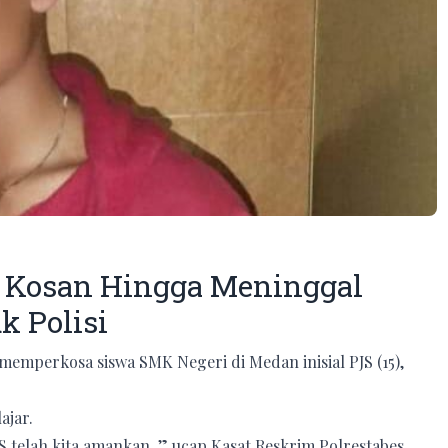
i Kosan Hingga Meninggal
k Polisi
emperkosa siswa SMK Negeri di Medan inisial PJS (15),
ajar.
 telah kita amankan, ” ucap Kasat Reskrim Polrestabes