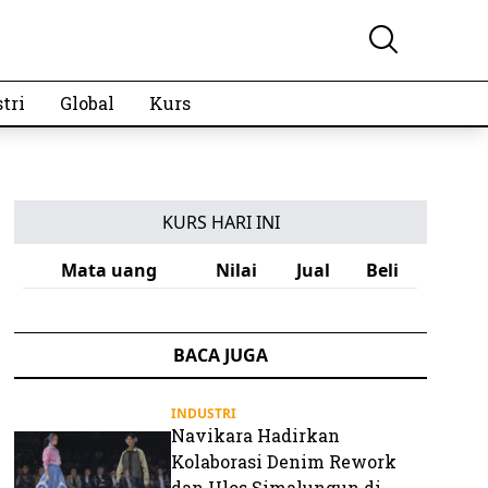
tri
Global
Kurs
KURS HARI INI
Mata uang
Nilai
Jual
Beli
BACA JUGA
INDUSTRI
Navikara Hadirkan
Kolaborasi Denim Rework
dan Ulos Simalungun di