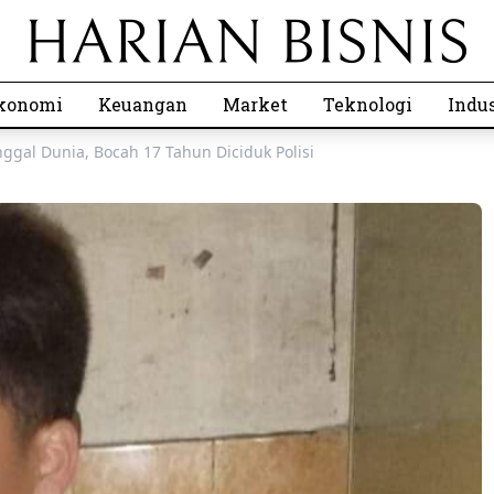
konomi
Keuangan
Market
Teknologi
Indus
gal Dunia, Bocah 17 Tahun Diciduk Polisi