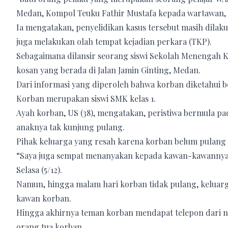
Medan, Kompol Teuku Fathir Mustafa kepada wartawan, Se
Ia mengatakan, penyelidikan kasus tersebut masih dila
juga melakukan olah tempat kejadian perkara (TKP).
Sebagaimana dilansir seorang siswi Sekolah Menengah K
kosan yang berada di Jalan Jamin Ginting, Medan.
Dari informasi yang diperoleh bahwa korban diketahui be
Korban merupakan siswi SMK kelas 1.
Ayah korban, US (38), mengatakan, peristiwa bermula pada
anaknya tak kunjung pulang.
Pihak keluarga yang resah karena korban belum pulang
“Saya juga sempat menanyakan kepada kawan-kawannya, k
Selasa (5/12).
Namun, hingga malam hari korban tidak pulang, keluar
kawan korban.
Hingga akhirnya teman korban mendapat telepon dari 
orang tua korban.