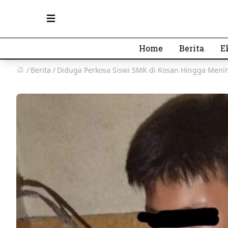
Open main menu
Home
Berita
E
Berita
Diduga Perkosa Siswi SMK di Kosan Hingga Mening