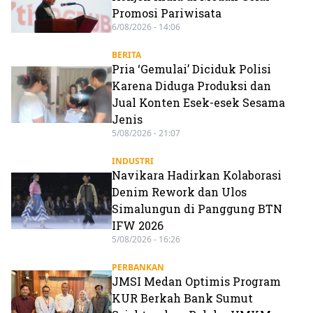
Promosi Pariwisata
6/08/2026 - 14:06
BERITA
Pria ‘Gemulai’ Diciduk Polisi
Karena Diduga Produksi dan
Jual Konten Esek-esek Sesama
Jenis
5/08/2026 - 21:07
INDUSTRI
Navikara Hadirkan Kolaborasi
Denim Rework dan Ulos
Simalungun di Panggung BTN
IFW 2026
5/08/2026 - 16:26
PERBANKAN
JMSI Medan Optimis Program
KUR Berkah Bank Sumut