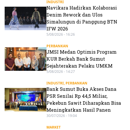
INDUSTRI
Navikara Hadirkan Kolaborasi
Denim Rework dan Ulos
Simalungun di Panggung BTN
IFW 2026
5/08/2026 - 16:26
PERBANKAN
JMSI Medan Optimis Program
KUR Berkah Bank Sumut
Sejahterakan Pelaku UMKM
5/08/2026 - 14:27
INDUSTRI
,
PERBANKAN
Bank Sumut Buka Akses Dana
PSR Senilai Rp 44,5 Miliar,
Pekebun Sawit Diharapkan Bisa
Meningkatkan Hasil Panen
30/07/2026 - 19:04
MARKET