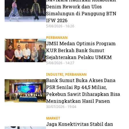
Denim Rework dan Ulos
Simalungun di Panggung BTN
IFW 2026
5/08/2026 - 16:26
PERBANKAN
JMSI Medan Optimis Program
KUR Berkah Bank Sumut
Sejahterakan Pelaku UMKM
5/08/2026 - 14:27
INDUSTRI
,
PERBANKAN
Bank Sumut Buka Akses Dana
PSR Senilai Rp 44,5 Miliar,
Pekebun Sawit Diharapkan Bisa
Meningkatkan Hasil Panen
30/07/2026 - 19:04
MARKET
Jaga Konektivitas Stabil dan