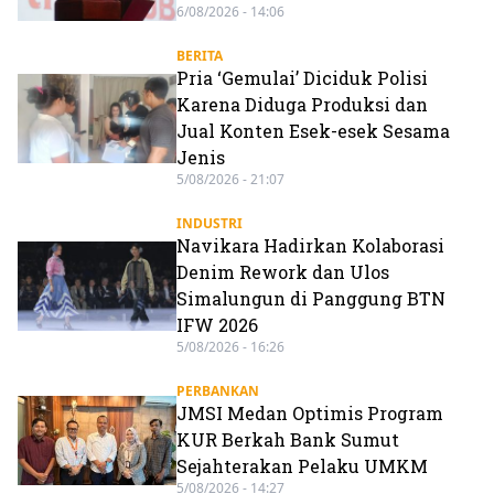
6/08/2026 - 14:06
BERITA
Pria ‘Gemulai’ Diciduk Polisi
Karena Diduga Produksi dan
Jual Konten Esek-esek Sesama
Jenis
5/08/2026 - 21:07
INDUSTRI
Navikara Hadirkan Kolaborasi
Denim Rework dan Ulos
Simalungun di Panggung BTN
IFW 2026
5/08/2026 - 16:26
PERBANKAN
JMSI Medan Optimis Program
KUR Berkah Bank Sumut
Sejahterakan Pelaku UMKM
5/08/2026 - 14:27