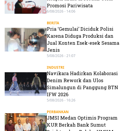
Promosi Pariwisata
6/08/2026 - 14:06
BERITA
Pria ‘Gemulai’ Diciduk Polisi
Karena Diduga Produksi dan
Jual Konten Esek-esek Sesama
Jenis
5/08/2026 - 21:07
INDUSTRI
Navikara Hadirkan Kolaborasi
Denim Rework dan Ulos
Simalungun di Panggung BTN
IFW 2026
5/08/2026 - 16:26
PERBANKAN
JMSI Medan Optimis Program
KUR Berkah Bank Sumut