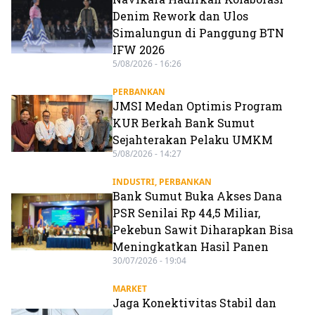
Denim Rework dan Ulos
Simalungun di Panggung BTN
IFW 2026
5/08/2026 - 16:26
PERBANKAN
JMSI Medan Optimis Program
KUR Berkah Bank Sumut
Sejahterakan Pelaku UMKM
5/08/2026 - 14:27
INDUSTRI
,
PERBANKAN
Bank Sumut Buka Akses Dana
PSR Senilai Rp 44,5 Miliar,
Pekebun Sawit Diharapkan Bisa
Meningkatkan Hasil Panen
30/07/2026 - 19:04
MARKET
Jaga Konektivitas Stabil dan