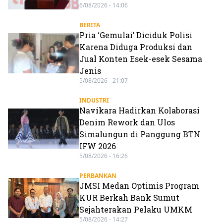
6/08/2026 - 14:06
BERITA
Pria ‘Gemulai’ Diciduk Polisi
Karena Diduga Produksi dan
Jual Konten Esek-esek Sesama
Jenis
5/08/2026 - 21:07
INDUSTRI
Navikara Hadirkan Kolaborasi
Denim Rework dan Ulos
Simalungun di Panggung BTN
IFW 2026
5/08/2026 - 16:26
PERBANKAN
JMSI Medan Optimis Program
KUR Berkah Bank Sumut
Sejahterakan Pelaku UMKM
5/08/2026 - 14:27