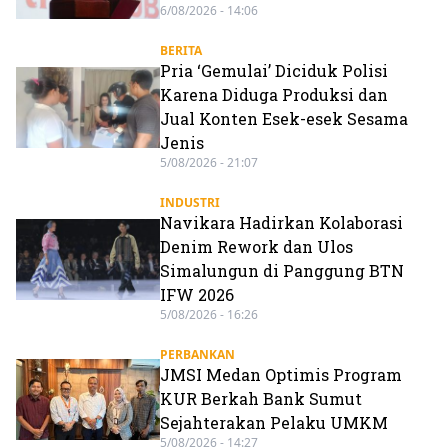
6/08/2026 - 14:06
BERITA
Pria ‘Gemulai’ Diciduk Polisi
Karena Diduga Produksi dan
Jual Konten Esek-esek Sesama
Jenis
5/08/2026 - 21:07
INDUSTRI
Navikara Hadirkan Kolaborasi
Denim Rework dan Ulos
Simalungun di Panggung BTN
IFW 2026
5/08/2026 - 16:26
PERBANKAN
JMSI Medan Optimis Program
KUR Berkah Bank Sumut
Sejahterakan Pelaku UMKM
5/08/2026 - 14:27