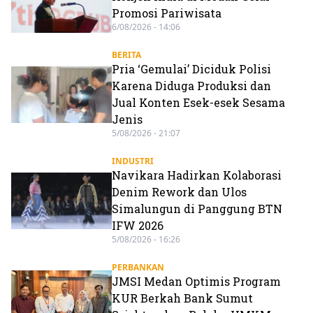
Promosi Pariwisata
6/08/2026 - 14:06
BERITA
Pria ‘Gemulai’ Diciduk Polisi
Karena Diduga Produksi dan
Jual Konten Esek-esek Sesama
Jenis
5/08/2026 - 21:07
INDUSTRI
Navikara Hadirkan Kolaborasi
Denim Rework dan Ulos
Simalungun di Panggung BTN
IFW 2026
5/08/2026 - 16:26
PERBANKAN
JMSI Medan Optimis Program
KUR Berkah Bank Sumut