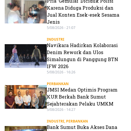
Pria ‘Gemulai’ Diciduk Polisi
Karena Diduga Produksi dan
Jual Konten Esek-esek Sesama
Jenis
5/08/2026 - 21:07
INDUSTRI
Navikara Hadirkan Kolaborasi
Denim Rework dan Ulos
Simalungun di Panggung BTN
IFW 2026
5/08/2026 - 16:26
PERBANKAN
JMSI Medan Optimis Program
KUR Berkah Bank Sumut
Sejahterakan Pelaku UMKM
5/08/2026 - 14:27
INDUSTRI
,
PERBANKAN
Bank Sumut Buka Akses Dana