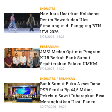
INDUSTRI
Navikara Hadirkan Kolaborasi
Denim Rework dan Ulos
Simalungun di Panggung BTN
IFW 2026
5/08/2026 - 16:26
PERBANKAN
JMSI Medan Optimis Program
KUR Berkah Bank Sumut
Sejahterakan Pelaku UMKM
5/08/2026 - 14:27
INDUSTRI
,
PERBANKAN
Bank Sumut Buka Akses Dana
PSR Senilai Rp 44,5 Miliar,
Pekebun Sawit Diharapkan Bisa
Meningkatkan Hasil Panen
30/07/2026 - 19:04