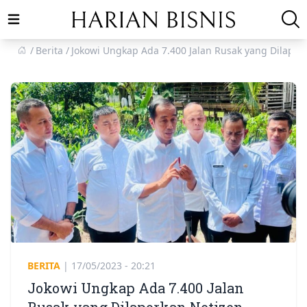
Open main menu
Berita
Jokowi Ungkap Ada 7.400 Jalan Rusak yang Dilapor
BERITA
|
17/05/2023 - 20:21
Jokowi Ungkap Ada 7.400 Jalan