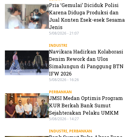
Pria ‘Gemulai’ Diciduk Polisi
Karena Diduga Produksi dan
Jual Konten Esek-esek Sesama
Jenis
5/08/2026 - 21:07
INDUSTRI
Navikara Hadirkan Kolaborasi
Denim Rework dan Ulos
Simalungun di Panggung BTN
IFW 2026
5/08/2026 - 16:26
PERBANKAN
JMSI Medan Optimis Program
KUR Berkah Bank Sumut
Sejahterakan Pelaku UMKM
5/08/2026 - 14:27
INDUSTRI
,
PERBANKAN