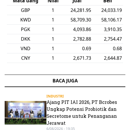
Mata uang
Nilai
Jual
Beli
GBP
1
24,281.95
24,033.19
KWD
1
58,709.30
58,106.17
PGK
1
4,093.86
3,910.35
DKK
1
2,782.88
2,754.47
VND
1
0.69
0.68
CNY
1
2,671.73
2,644.87
BACA JUGA
INDUSTRI
Ajang PIT IAI 2026, PT Bcrobes
Ungkap Potensi Probiotik dan
Secretome untuk Penanganan
Jerawat
6/08/2026 - 19:35