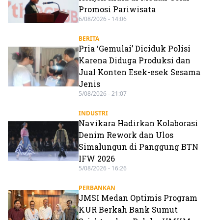
Promosi Pariwisata
6/08/2026 - 14:06
BERITA
Pria ‘Gemulai’ Diciduk Polisi
Karena Diduga Produksi dan
Jual Konten Esek-esek Sesama
Jenis
5/08/2026 - 21:07
INDUSTRI
Navikara Hadirkan Kolaborasi
Denim Rework dan Ulos
Simalungun di Panggung BTN
IFW 2026
5/08/2026 - 16:26
PERBANKAN
JMSI Medan Optimis Program
KUR Berkah Bank Sumut