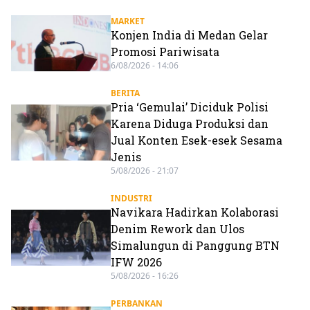
MARKET
Konjen India di Medan Gelar
Promosi Pariwisata
6/08/2026 - 14:06
BERITA
Pria ‘Gemulai’ Diciduk Polisi
Karena Diduga Produksi dan
Jual Konten Esek-esek Sesama
Jenis
5/08/2026 - 21:07
INDUSTRI
Navikara Hadirkan Kolaborasi
Denim Rework dan Ulos
Simalungun di Panggung BTN
IFW 2026
5/08/2026 - 16:26
PERBANKAN