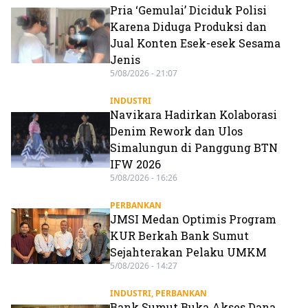
Pria ‘Gemulai’ Diciduk Polisi
Karena Diduga Produksi dan
Jual Konten Esek-esek Sesama
Jenis
5/08/2026 - 21:07
INDUSTRI
Navikara Hadirkan Kolaborasi
Denim Rework dan Ulos
Simalungun di Panggung BTN
IFW 2026
5/08/2026 - 16:26
PERBANKAN
JMSI Medan Optimis Program
KUR Berkah Bank Sumut
Sejahterakan Pelaku UMKM
5/08/2026 - 14:27
INDUSTRI
,
PERBANKAN
Bank Sumut Buka Akses Dana