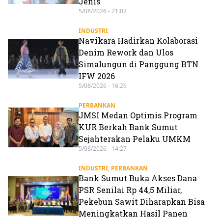
Jenis
5/08/2026 - 21:07
INDUSTRI
Navikara Hadirkan Kolaborasi
Denim Rework dan Ulos
Simalungun di Panggung BTN
IFW 2026
5/08/2026 - 16:26
PERBANKAN
JMSI Medan Optimis Program
KUR Berkah Bank Sumut
Sejahterakan Pelaku UMKM
5/08/2026 - 14:27
INDUSTRI
,
PERBANKAN
Bank Sumut Buka Akses Dana
PSR Senilai Rp 44,5 Miliar,
Pekebun Sawit Diharapkan Bisa
Meningkatkan Hasil Panen