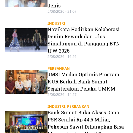
Jenis
5/08/2026 - 21:07
INDUSTRI
Navikara Hadirkan Kolaborasi
Denim Rework dan Ulos
Simalungun di Panggung BTN
IFW 2026
5/08/2026 - 16:26
PERBANKAN
JMSI Medan Optimis Program
KUR Berkah Bank Sumut
Sejahterakan Pelaku UMKM
5/08/2026 - 14:27
INDUSTRI
,
PERBANKAN
Bank Sumut Buka Akses Dana
PSR Senilai Rp 44,5 Miliar,
Pekebun Sawit Diharapkan Bisa