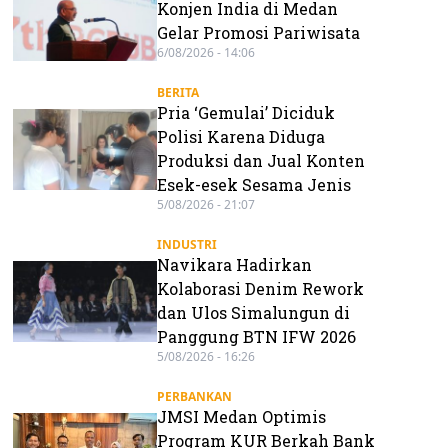
Konjen India di Medan
Gelar Promosi Pariwisata
6/08/2026 - 14:06
BERITA
Pria ‘Gemulai’ Diciduk
Polisi Karena Diduga
Produksi dan Jual Konten
Esek-esek Sesama Jenis
5/08/2026 - 21:07
INDUSTRI
Navikara Hadirkan
Kolaborasi Denim Rework
dan Ulos Simalungun di
Panggung BTN IFW 2026
5/08/2026 - 16:26
PERBANKAN
JMSI Medan Optimis
Program KUR Berkah Bank