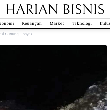
konomi
Keuangan
Market
Teknologi
Indus
aki Gunung Sibayak