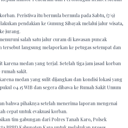
orban. Peristiwa itu bermula bermula pada Sabtu, (7/9)
lakukan pendakian ke Gunung Sibayak melalui jalur wisata,
ke jurang.
menuruni salah satu jalur curam di kawasan puncak
 tersebut langsung melaporkan ke petugas setempat dan
t karena medan yang terjal. Setelah tiga jam jasad korban
 rumah sakit.
 karena medan yang sulit dijangkau dan kondisi lokasi yang
a pukul 04.15 WIB dan segera dibawa ke Rumah Sakit Umum
an bahwa pihaknya setelah menerima laporan mengenai
ah cepat untuk evakuasi korban.
ikan tim gabungan dari Polres Tanah Karo, Polsek
erta BPBD Kabupaten Karo untuk melakukan proses