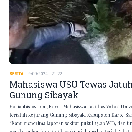
BERITA
|
9/09/2024 - 21:22
Mahasiswa USU Tewas Jatuh 
Gunung Sibayak
Harianbisnis.com, Karo- Mahasiswa Fakultas Vokasi Univ
terjatuh ke jurang Gunung Sibayak, Kabupaten Karo, Sa
“Kami menerima laporan sekitar pukul 23.20 WIB, dan 
peralatan lengkap untuk evakuasi di medan terjal,” ka