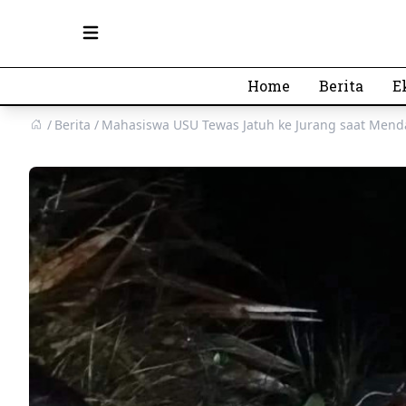
Open main menu
Home
Berita
E
Berita
Mahasiswa USU Tewas Jatuh ke Jurang saat Mend