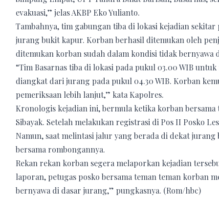
evakuasi,” jelas AKBP Eko Yulianto.
Tambahnya, tim gabungan tiba di lokasi kejadian sekitar
jurang bukit kapur. Korban berhasil ditemukan oleh pe
ditemukan korban sudah dalam kondisi tidak bernyawa d
“Tim Basarnas tiba di lokasi pada pukul 03.00 WIB untu
diangkat dari jurang pada pukul 04.30 WIB. Korban ke
pemeriksaan lebih lanjut,” kata Kapolres.
Kronologis kejadian ini, bermula ketika korban bersam
Sibayak. Setelah melakukan registrasi di Pos II Posko L
Namun, saat melintasi jalur yang berada di dekat jurang 
bersama rombongannya.
Rekan rekan korban segera melaporkan kejadian tersebu
laporan, petugas posko bersama teman teman korban m
bernyawa di dasar jurang,” pungkasnya. (Rom/hbc)