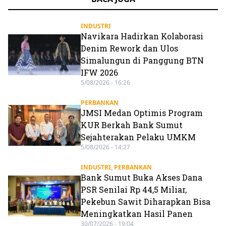
INDUSTRI
Navikara Hadirkan Kolaborasi
Denim Rework dan Ulos
Simalungun di Panggung BTN
IFW 2026
5/08/2026 - 16:26
PERBANKAN
JMSI Medan Optimis Program
KUR Berkah Bank Sumut
Sejahterakan Pelaku UMKM
5/08/2026 - 14:27
INDUSTRI
,
PERBANKAN
Bank Sumut Buka Akses Dana
PSR Senilai Rp 44,5 Miliar,
Pekebun Sawit Diharapkan Bisa
Meningkatkan Hasil Panen
30/07/2026 - 19:04