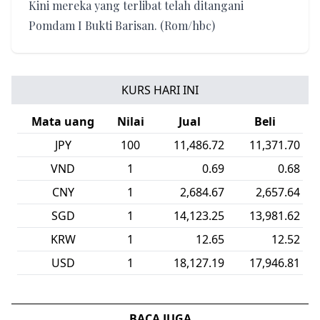
Kini mereka yang terlibat telah ditangani
Pomdam I Bukti Barisan. (Rom/hbc)
KURS HARI INI
Mata uang
Nilai
Jual
Beli
JPY
100
11,486.72
11,371.70
VND
1
0.69
0.68
CNY
1
2,684.67
2,657.64
SGD
1
14,123.25
13,981.62
KRW
1
12.65
12.52
USD
1
18,127.19
17,946.81
BACA JUGA