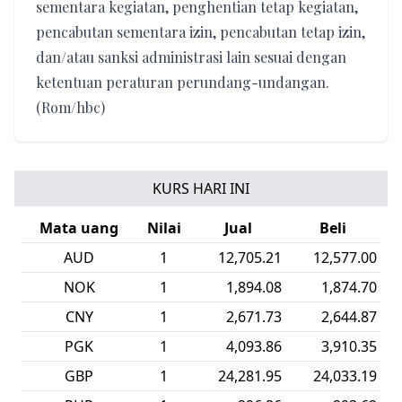
sementara kegiatan, penghentian tetap kegiatan,
pencabutan sementara izin, pencabutan tetap izin,
dan/atau sanksi administrasi lain sesuai dengan
ketentuan peraturan perundang-undangan.
(Rom/hbc)
KURS HARI INI
Mata uang
Nilai
Jual
Beli
AUD
1
12,705.21
12,577.00
AED
1
4,908.69
4,859.58
CHF
1
22,279.93
22,052.77
VND
1
0.69
0.68
DKK
1
2,782.88
2,754.47