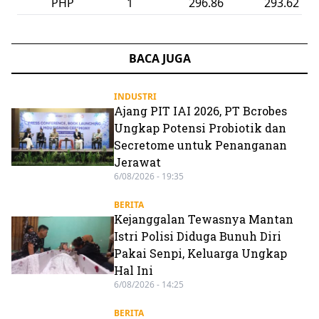
CNY
1
2,671.73
2,644.87
BACA JUGA
INDUSTRI
Ajang PIT IAI 2026, PT Bcrobes
Ungkap Potensi Probiotik dan
Secretome untuk Penanganan
Jerawat
6/08/2026 - 19:35
BERITA
Kejanggalan Tewasnya Mantan
Istri Polisi Diduga Bunuh Diri
Pakai Senpi, Keluarga Ungkap
Hal Ini
6/08/2026 - 14:25
BERITA