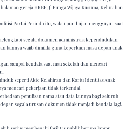
di halaman gereja HKBP, Jl Bunga Wijaya Kusuma, Kelurahan
itisi Partai Perindo itu, walau pun hujan mengguyur saat
melengkapi segala dokumen administrasi kependudukan
dan lainnya wajib dimiliki guna keperluan masa depan anak
ngan sampai kendala saat mau sekolah dan mencari
u.
minduk seperti Akte Kelahiran dan Kartu Identitas Anak
nya mencari pekerjaan tidak terkendal.
 perbedaan penulisan nama atau data lainnya bagi seluruh
edepan segala urusan dokumen tidak menjadi kendala lagi.
bih serius membenahi fasilitas publik berupa lampu