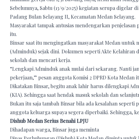
Sebelumnya, Sabtu (13/9/2025) kegiatan serupa digelar 
Padang Bulan Selayang II, Kecamatan Medan Selayang.
Masyarakat tampak antusias mendengarkan penjelasan pol
itu.
Binsar saat itu mengingatkan masyarakat Medan untuk 
(Adminduk) sejak dini. Dokumen seperti Akte Kelahiran 
sekolah dan mencari kerja.
“Lengkapi Adminduk anak mulai dari sekarang. Nanti ja
pekerjaan,” pesan anggota Komisi 2 DPRD Kota Medan it
Dikatakan Binsar, begitu anak lahir harus dilengkapi Ad
(KIA). Sehingga saat hendak masuk sekolah dan selanjut
Bukan itu saja tambah Binsar bila ada kesalahan seperti
anggota keluarga supaya segera diperbaiki. Sehingga, k
Dishub Medan Serius Benahi LPJU
Dihadapan warga, Binsar juga meminta
Dinas Perhubungan (Dishub) Kota Medan diminta untuk le