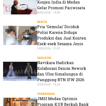
Konjen India di Medan
Gelar Promosi Pariwisata
6/08/2026 - 14:06
BERITA
Pria ‘Gemulai’ Diciduk
Polisi Karena Diduga
Produksi dan Jual Konten
Esek-esek Sesama Jenis
5/08/2026 - 21:07
INDUSTRI
Navikara Hadirkan
Kolaborasi Denim Rework
dan Ulos Simalungun di
Panggung BTN IFW 2026
5/08/2026 - 16:26
PERBANKAN
JMSI Medan Optimis
Program KUR Berkah Bank