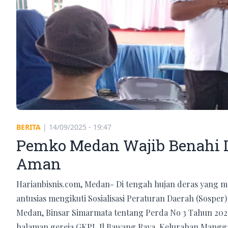
BERITA
|
14/09/2025 - 19:47
Pemko Medan Wajib Benahi 
Aman
Harianbisnis.com, Medan- Di tengah hujan deras yang 
antusias mengikuti Sosialisasi Peraturan Daerah (Sospe
Medan, Binsar Simarmata tentang Perda No 3 Tahun 202
halaman gereja GKPI, Jl Bawang Raya, Kelurahan Mangg