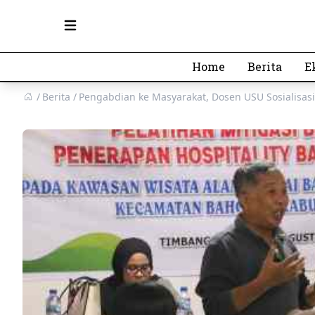
Open main menu
Home
Berita
E
Berita
Pengabdian ke Masyarakat, Dosen USU Sosialisasi