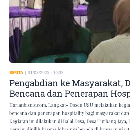
BERITA
|
31/08/2025 - 10:33
Pengabdian ke Masyarakat, D
Bencana dan Penerapan Hosp
Harianbisnis.com, Langkat- Dosen USU melakukan kegiat
bencana dan penerapan hospitality bagi masyarakat dan 
Kegiatan ini dilakukan di Balai Desa, Desa Timbang Jaya
Desa ini dipilih karena lokasinya berada di kawasan wis