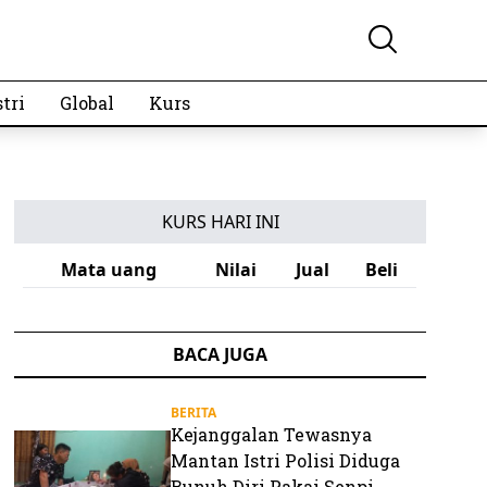
tri
Global
Kurs
KURS HARI INI
Mata uang
Nilai
Jual
Beli
BACA JUGA
BERITA
Kejanggalan Tewasnya
Mantan Istri Polisi Diduga
Bunuh Diri Pakai Senpi,