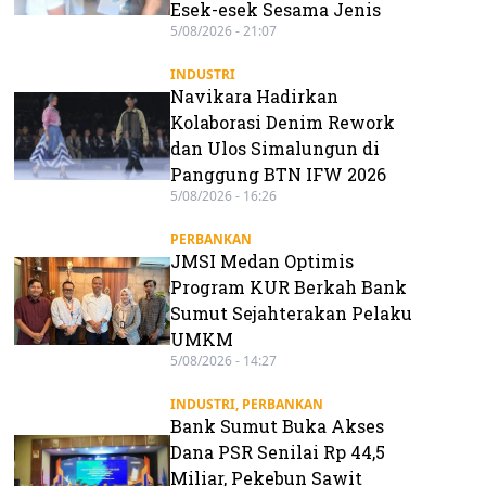
Esek-esek Sesama Jenis
5/08/2026 - 21:07
INDUSTRI
Navikara Hadirkan
Kolaborasi Denim Rework
dan Ulos Simalungun di
Panggung BTN IFW 2026
5/08/2026 - 16:26
PERBANKAN
JMSI Medan Optimis
Program KUR Berkah Bank
Sumut Sejahterakan Pelaku
UMKM
5/08/2026 - 14:27
INDUSTRI
,
PERBANKAN
Bank Sumut Buka Akses
Dana PSR Senilai Rp 44,5
Miliar, Pekebun Sawit