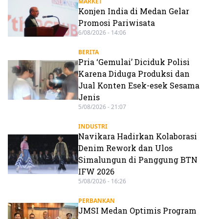
MARKET
Konjen India di Medan Gelar
Promosi Pariwisata
6/08/2026 - 14:06
BERITA
Pria ‘Gemulai’ Diciduk Polisi
Karena Diduga Produksi dan
Jual Konten Esek-esek Sesama
Jenis
5/08/2026 - 21:07
INDUSTRI
Navikara Hadirkan Kolaborasi
Denim Rework dan Ulos
Simalungun di Panggung BTN
IFW 2026
5/08/2026 - 16:26
PERBANKAN
JMSI Medan Optimis Program