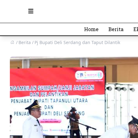
Open main menu
Home
Berita
E
Berita
Pj Bupati Deli Serdang dan Taput Dilantik