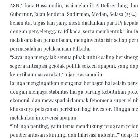
ASN,” kata Hassanudin, usai melantik Pj Deliserdang dan
Gubernur, Jalan Jenderal Sudirman, Medan, Selasa (23/4).
Selain itu, tugas lain yang mesti dijalankan para Pj kepa
dengan penyelenggara Pilkada, serta membentuk Tim De
melaksanakan pemantauan, menginventarisir setiap per
permasalahan pelaksanaan Pilkada.
“Saya juga mengajak semua pihak untuk saling bersinerg
segera antisipasi gejolak politik sekecil apapun, yang 
ketertiban masyarakat,” ujar Hassanudin.
Ia juga mengingatkan mengenai berbagai hal selain persi
dengan menjaga stabilitas harga barang kebutuhan poko
ekonomi, dan mewaspadai dampak fenomena super el nin
khususnya pelayanan perizinan bagi investor. Hingga 
melakukan intervensi apapun.
“Ini juga penting, yaitu terus mendukung program prio
pemberantasan stunting, dan hilirisasi industri,” ucap H