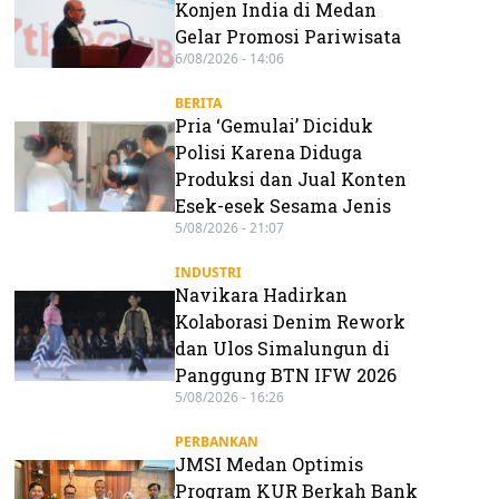
Konjen India di Medan
Gelar Promosi Pariwisata
6/08/2026 - 14:06
BERITA
Pria ‘Gemulai’ Diciduk
Polisi Karena Diduga
Produksi dan Jual Konten
Esek-esek Sesama Jenis
5/08/2026 - 21:07
INDUSTRI
Navikara Hadirkan
Kolaborasi Denim Rework
dan Ulos Simalungun di
Panggung BTN IFW 2026
5/08/2026 - 16:26
PERBANKAN
JMSI Medan Optimis
Program KUR Berkah Bank