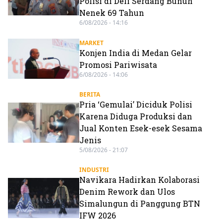
Polisi di Deli Serdang Bunuh
Nenek 69 Tahun
6/08/2026 - 14:16
MARKET
Konjen India di Medan Gelar
Promosi Pariwisata
6/08/2026 - 14:06
BERITA
Pria ‘Gemulai’ Diciduk Polisi
Karena Diduga Produksi dan
Jual Konten Esek-esek Sesama
Jenis
5/08/2026 - 21:07
INDUSTRI
Navikara Hadirkan Kolaborasi
Denim Rework dan Ulos
Simalungun di Panggung BTN
IFW 2026