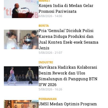
MARKET
Konjen India di Medan Gelar
Promosi Pariwisata
6/08/2026 - 14:06
BERITA
Pria ‘Gemulai’ Diciduk Polisi
Karena Diduga Produksi dan
Jual Konten Esek-esek Sesama
Jenis
5/08/2026 - 21:07
INDUSTRI
Navikara Hadirkan Kolaborasi
Denim Rework dan Ulos
Simalungun di Panggung BTN
IFW 2026
5/08/2026 - 16:26
PERBANKAN
JMSI Medan Optimis Program