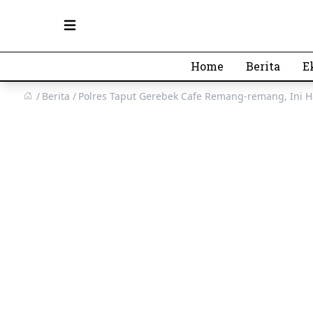
Open main menu
Home
Berita
E
Berita
Polres Taput Gerebek Cafe Remang-remang, Ini H