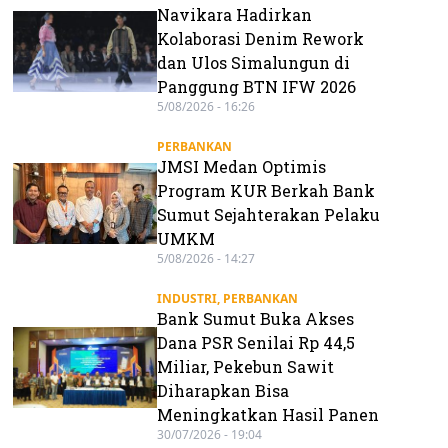
Navikara Hadirkan
Kolaborasi Denim Rework
dan Ulos Simalungun di
Panggung BTN IFW 2026
5/08/2026 - 16:26
PERBANKAN
JMSI Medan Optimis
Program KUR Berkah Bank
Sumut Sejahterakan Pelaku
UMKM
5/08/2026 - 14:27
INDUSTRI
,
PERBANKAN
Bank Sumut Buka Akses
Dana PSR Senilai Rp 44,5
Miliar, Pekebun Sawit
Diharapkan Bisa
Meningkatkan Hasil Panen
30/07/2026 - 19:04