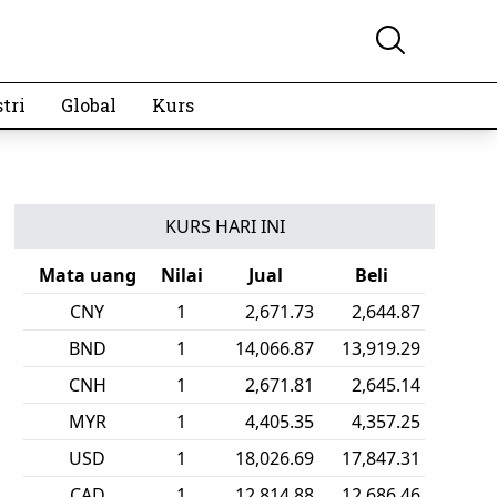
tri
Global
Kurs
KURS HARI INI
Mata uang
Nilai
Jual
Beli
CNY
1
2,671.73
2,644.87
BND
1
14,066.87
13,919.29
CNH
1
2,671.81
2,645.14
MYR
1
4,405.35
4,357.25
USD
1
18,026.69
17,847.31
CAD
1
12,814.88
12,686.46