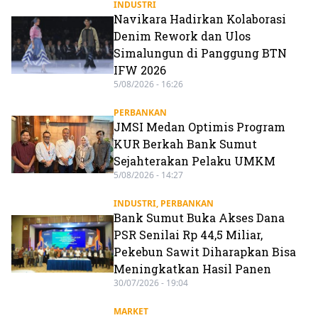
INDUSTRI
Navikara Hadirkan Kolaborasi
Denim Rework dan Ulos
Simalungun di Panggung BTN
IFW 2026
5/08/2026 - 16:26
PERBANKAN
JMSI Medan Optimis Program
KUR Berkah Bank Sumut
Sejahterakan Pelaku UMKM
5/08/2026 - 14:27
INDUSTRI
,
PERBANKAN
Bank Sumut Buka Akses Dana
PSR Senilai Rp 44,5 Miliar,
Pekebun Sawit Diharapkan Bisa
Meningkatkan Hasil Panen
30/07/2026 - 19:04
MARKET