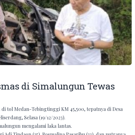
smas di Simalungun Tewas
 di tol Medan-Tebingtinggi KM 45,500, tepatnya di Desa
serdang, Selasa (19/12/2023).
imalungun mengalami laka lantas.
i Adi Tindaon (35), Rosmalina Pasaribu (33), dan putranya