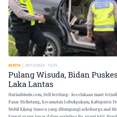
BERITA
|
20/12/2023 - 13:25
Pulang Wisuda, Bidan Puske
Laka Lantas
Harianbisnis.com, Deli Serdang- Kecelakaan maut terjadi
Pasar Melintang, Kecamatan Lubukpakam, Kabupaten Deli
Mobil Kijang Innova yang ditumpangi sekeluarga asal S
Empat orang tewas dalam peristiwa itu, suami istri Hendr