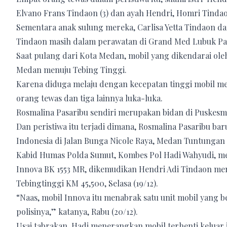
Elvano Frans Tindaon (3) dan ayah Hendri, Homri Tindao
Sementara anak sulung mereka, Carlisa Yetta Tindaon da
Tindaon masih dalam perawatan di Grand Med Lubuk P
Saat pulang dari Kota Medan, mobil yang dikendarai ole
Medan menuju Tebing Tinggi.
Karena diduga melaju dengan kecepatan tinggi mobil men
orang tewas dan tiga lainnya luka-luka.
Rosmalina Pasaribu sendiri merupakan bidan di Puskes
Dan peristiwa itu terjadi dimana, Rosmalina Pasaribu baru
Indonesia di Jalan Bunga Nicole Raya, Medan Tuntungan
Kabid Humas Polda Sumut, Kombes Pol Hadi Wahyudi, men
Innova BK 1553 MR, dikemudikan Hendri Adi Tindaon m
Tebingtinggi KM 45,500, Selasa (19/12).
“Naas, mobil Innova itu menabrak satu unit mobil yang
polisinya,” katanya, Rabu (20/12).
Usai tabrakan, Hadi menerangkan mobil terhenti keluar j