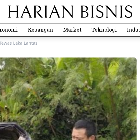
konomi
Keuangan
Market
Teknologi
Indus
Tewas Laka Lantas