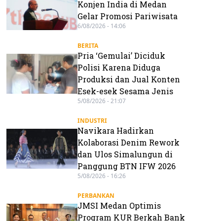
Konjen India di Medan
Gelar Promosi Pariwisata
6/08/2026 - 14:06
BERITA
Pria ‘Gemulai’ Diciduk
Polisi Karena Diduga
Produksi dan Jual Konten
Esek-esek Sesama Jenis
5/08/2026 - 21:07
INDUSTRI
Navikara Hadirkan
Kolaborasi Denim Rework
dan Ulos Simalungun di
Panggung BTN IFW 2026
5/08/2026 - 16:26
PERBANKAN
JMSI Medan Optimis
Program KUR Berkah Bank