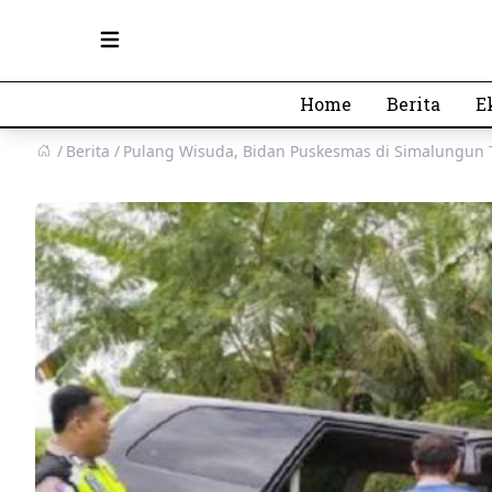
Open main menu
Home
Berita
E
Berita
Pulang Wisuda, Bidan Puskesmas di Simalungun 