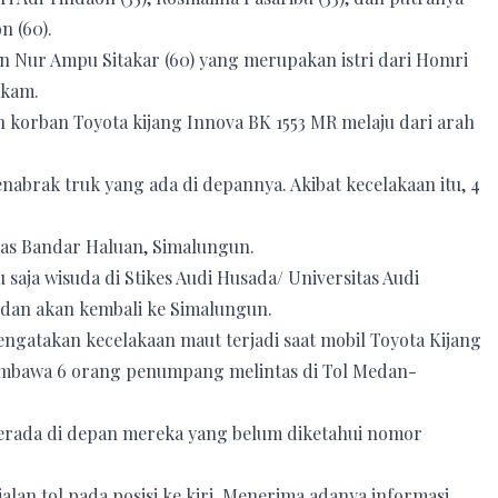
n (60).
n Nur Ampu Sitakar (60) yang merupakan istri dari Homri
akam.
h korban Toyota kijang Innova BK 1553 MR melaju dari arah
abrak truk yang ada di depannya. Akibat kecelakaan itu, 4
mas Bandar Haluan, Simalungun.
 saja wisuda di Stikes Audi Husada/ Universitas Audi
 dan akan kembali ke Simalungun.
gatakan kecelakaan maut terjadi saat mobil Toyota Kijang
embawa 6 orang penumpang melintas di Tol Medan-
 berada di depan mereka yang belum diketahui nomor
alan tol pada posisi ke kiri. Menerima adanya informasi