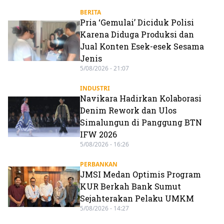
BERITA
Pria ‘Gemulai’ Diciduk Polisi
Karena Diduga Produksi dan
Jual Konten Esek-esek Sesama
Jenis
5/08/2026 - 21:07
INDUSTRI
Navikara Hadirkan Kolaborasi
Denim Rework dan Ulos
Simalungun di Panggung BTN
IFW 2026
5/08/2026 - 16:26
PERBANKAN
JMSI Medan Optimis Program
KUR Berkah Bank Sumut
Sejahterakan Pelaku UMKM
5/08/2026 - 14:27