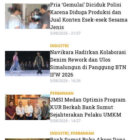
Pria ‘Gemulai’ Diciduk Polisi
Karena Diduga Produksi dan
Jual Konten Esek-esek Sesama
Jenis
5/08/2026 - 21:07
INDUSTRI
Navikara Hadirkan Kolaborasi
Denim Rework dan Ulos
Simalungun di Panggung BTN
IFW 2026
5/08/2026 - 16:26
PERBANKAN
JMSI Medan Optimis Program
KUR Berkah Bank Sumut
Sejahterakan Pelaku UMKM
5/08/2026 - 14:27
INDUSTRI
,
PERBANKAN
Bank Sumut Buka Akses Dana