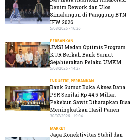
Denim Rework dan Ulos
Simalungun di Panggung BTN
IFW 2026
5/08/2026 - 16:26
PERBANKAN
JMSI Medan Optimis Program
KUR Berkah Bank Sumut
Sejahterakan Pelaku UMKM
5/08/2026 - 14:27
INDUSTRI
,
PERBANKAN
Bank Sumut Buka Akses Dana
PSR Senilai Rp 44,5 Miliar,
Pekebun Sawit Diharapkan Bisa
Meningkatkan Hasil Panen
30/07/2026 - 19:04
MARKET
Jaga Konektivitas Stabil dan