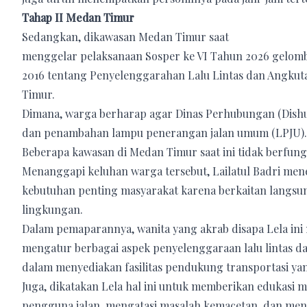
Tahap II Medan Timur
Sedangkan, dikawasan Medan Timur saat
menggelar pelaksanaan Sosper ke VI Tahun 2026 gelo
2016 tentang Penyelenggarahan Lalu Lintas dan Angkutan
Timur.
Dimana, warga berharap agar Dinas Perhubungan (Dish
dan penambahan lampu penerangan jalan umum (LPJU).
Beberapa kawasan di Medan Timur saat ini tidak berfung
Menanggapi keluhan warga tersebut, Lailatul Badri me
kebutuhan penting masyarakat karena berkaitan langs
lingkungan.
Dalam pemaparannya, wanita yang akrab disapa Lela in
mengatur berbagai aspek penyelenggaraan lalu lintas d
dalam menyediakan fasilitas pendukung transportasi y
Juga, dikatakan Lela hal ini untuk memberikan edukas
pengguna jalan, mengatasi masalah kemacetan, dan me