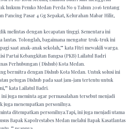
duk hukum Pemko Medan Perda No 9 Tahun 2016 tentang
an Pancing Pasar 4 Gg Sepakat, Kelurahan Mabar Hilir,
udik melintas dengan kecapatan tinggi. Sementara ini
a lantas. Tolonglah, bagaimana mengatur truk-truk ini
pagi saat anak-anak sekolah,” kata Fitri mewakili warga.
si Partai Kebangkitan Bangsa (PKB) Lailatul Badri
nas Perhubungan ( Dishub) Kota Medan.
g bermitra dengan Dishub Kota Medan. Untuk solusi ini
tau petugas Dishub pada saat jam-jam tertentu untuk
i,” kata Lailatul Badri.
 ini juga meminta agar permasalahan tersebut menjadi
tuk juga menempatkan personilnya.
minta ditempatkan personilnya.Tapi, ini juga menjadi utama
khusus Bapak Kapolrestabes Medan melalui Bapak Kasatlantas
ntu ,” ucapnya.