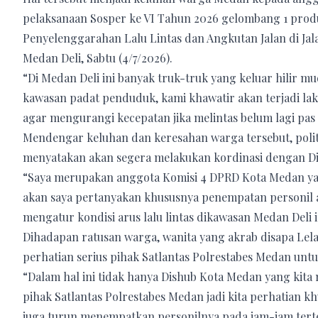
pelaksanaan Sosper ke VI Tahun 2026 gelombang 1 pro
Penyelenggarahan Lalu Lintas dan Angkutan Jalan di Jal
Medan Deli, Sabtu (4/7/2026).
“Di Medan Deli ini banyak truk-truk yang keluar hilir m
kawasan padat penduduk, kami khawatir akan terjadi lak
agar mengurangi kecepatan jika melintas belum lagi pas 
Mendengar keluhan dan keresahan warga tersebut, politi
menyatakan akan segera melakukan kordinasi dengan Di
“Saya merupakan anggota Komisi 4 DPRD Kota Medan yan
akan saya pertanyakan khususnya penempatan personil a
mengatur kondisi arus lalu lintas dikawasan Medan Deli in
Dihadapan ratusan warga, wanita yang akrab disapa Lela
perhatian serius pihak Satlantas Polrestabes Medan un
“Dalam hal ini tidak hanya Dishub Kota Medan yang kita 
pihak Satlantas Polrestabes Medan jadi kita perhatian 
juga turun menempatkan personilnya pada jam-jam terte