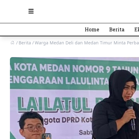
Open main menu
Home
Berita
E
Berita
Warga Medan Deli dan Medan Timur Minta Perba